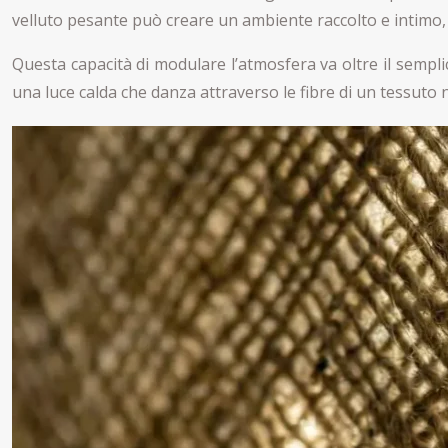
velluto pesante può creare un ambiente raccolto e intimo, i
Questa capacità di modulare l’atmosfera va oltre il semplice
una luce calda che danza attraverso le fibre di un tessuto