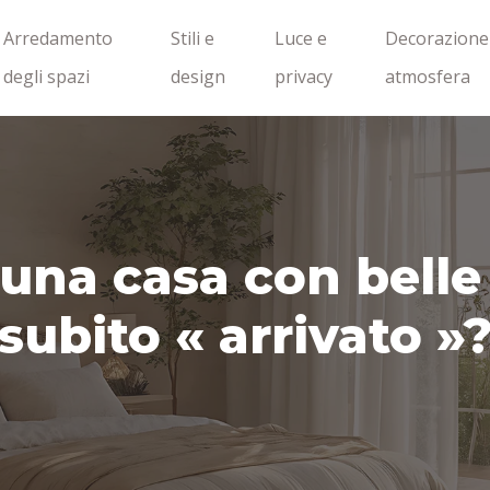
Arredamento
Stili e
Luce e
Decorazione
degli spazi
design
privacy
atmosfera
una casa con belle 
subito « arrivato »