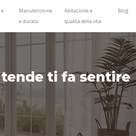
 e
Manutenzione
Abitazione e
Blog
e durata
qualità della vita
tende ti fa sentire
?