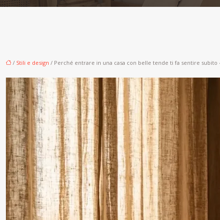
/
Stili e design
/ Perché entrare in una casa con belle tende ti fa sentire subito «