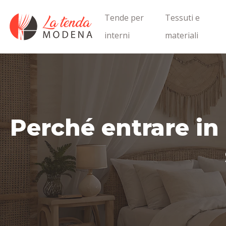
Tende per
Tessuti e
interni
materiali
Perché entrare in 